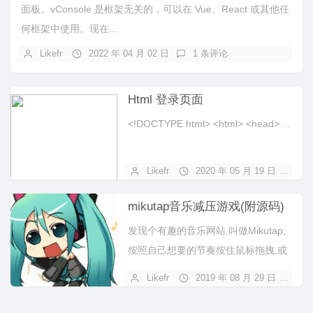
面板。vConsole 是框架无关的，可以在 Vue、React 或其他任
何框架中使用。现在...
Likefr
2022 年 04 月 02 日
1 条评论
Html 登录页面
<!DOCTYPE html> <html> <head> ...
Likefr
2020 年 05 月 19 日
暂
mikutap音乐减压游戏(附源码)
发现个有趣的音乐网站,叫做Mikutap,
按照自己想要的节奏按住鼠标拖拽,或
者点击键盘会有音乐,音源应该...
Likefr
2019 年 08 月 29 日
暂