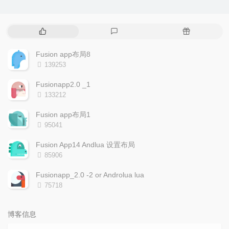
热
最
随
门
新
机
文
评
文
Fusion app布局8
章
论
章
浏
139253
览
次
Fusionapp2.0 _1
数:
浏
133212
览
次
Fusion app布局1
数:
浏
95041
览
次
Fusion App14 Andlua 设置布局
数:
浏
85906
览
次
Fusionapp_2.0 -2 or Androlua lua
数:
浏
75718
览
次
数:
博客信息