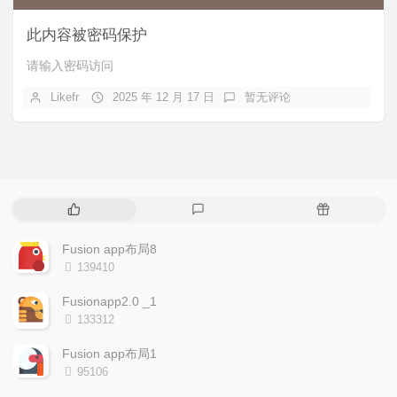
此内容被密码保护
请输入密码访问
Likefr
2025 年 12 月 17 日
暂无评论
热
最
随
门
新
机
文
评
文
Fusion app布局8
章
论
章
浏
139410
览
次
Fusionapp2.0 _1
数:
浏
133312
览
次
Fusion app布局1
数:
浏
95106
览