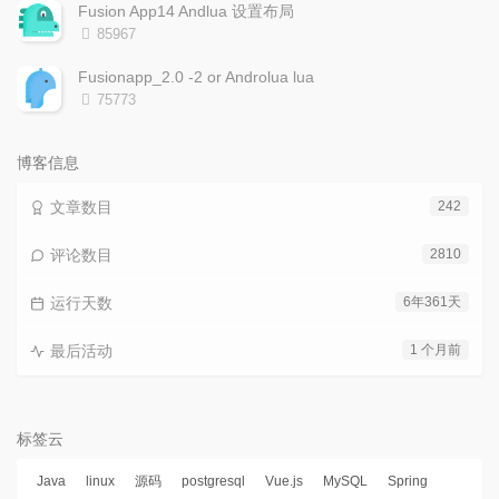
次
Fusion App14 Andlua 设置布局
数:
浏
85967
览
次
Fusionapp_2.0 -2 or Androlua lua
数:
浏
75773
览
次
数:
博客信息
文章数目
242
评论数目
2810
运行天数
6年361天
最后活动
1 个月前
标签云
Java
linux
源码
postgresql
Vue.js
MySQL
Spring