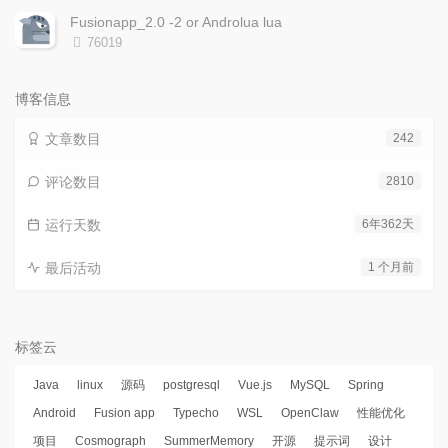
次
Fusionapp_2.0 -2 or Androlua lua
数:
浏
76019
览
次
数:
博客信息
文章数目
242
评论数目
2810
运行天数
6年362天
最后活动
1 个月前
标签云
Java
linux
源码
postgresql
Vue.js
MySQL
Spring
Android
Fusion app
Typecho
WSL
OpenClaw
性能优化
项目
Cosmograph
SummerMemory
开源
提示词
设计