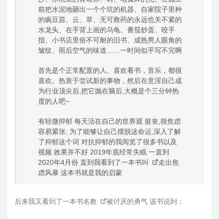
前把水泥地砸出一个个坑的机器、自家院子里种
的豌豆苗、云、草、无可救药的永远也关不紧的
水龙头、在手背上画的乌龟、番茄炒蛋、咬手
指、小书店里俗不可耐的旧书、成熟男人眼角的
皱纹、雨后空气的味道……一时间似乎写不完啊
首先是个正常配置的人。喜欢看书，音乐，都很
喜欢。热衷于尝试新的事物，然后在意淫自己成
为行业顶尖后,把它抛在脑后,大概是个三分钟热
度的人吧~
有轻微抑郁 每天活在自己的世界观 挺丧,很焦虑
容易紧张, 为了能够让自己摆脱这命运,深入了解
了抑郁这个词 对抗抑郁的我阅览了很多书以及
视频 效果并不好 2019年底经常失眠 一直到
2020年4月份 直到我看到了一本书叫
走出焦
虑风暴
这本书就是我的启蒙
后来我又看到了一本书名教
被讨厌的勇气
该书说到：