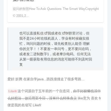
提问的智慧How To Ask Questions The Smart WayCopyright
© 2001,2...
也可以直接私信
我
或者在
Bf群
里讨论，但
我不是24小时在线机器人，学业有时候确实很
忙，询问问题的时候，请先检查别人能否 理解
你的文字！！不要发一串问号，更不要问在吗，
或者发二进制数字1，或者摩尔电码。任何无法
从第一眼获取有用信息的消息可能得不到及时回
复
爱好:折腾 在家自学java...跌跌撞撞走了很多弯路...
这个词源自于五年前的一个自造词，
由于比较懒也没什
Likefr
么好想法，故沿用至今日，没有什么特殊含义
like意为 喜欢 fr
便是我的名缩写 Likefr