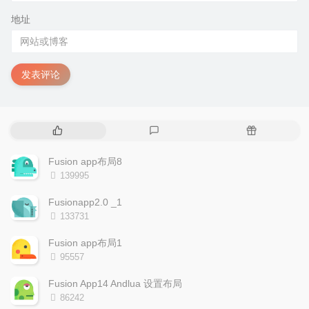
地址
发表评论
热
最
随
门
新
机
文
评
文
Fusion app布局8
章
论
章
浏
139995
览
次
Fusionapp2.0 _1
数:
浏
133731
览
次
Fusion app布局1
数:
浏
95557
览
次
Fusion App14 Andlua 设置布局
数:
浏
86242
览