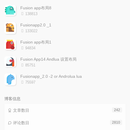
门
新
机
文
评
文
Fusion app布局8
章
论
章
浏
138813
览
次
Fusionapp2.0 _1
数:
浏
133022
览
次
Fusion app布局1
数:
浏
94834
览
次
Fusion App14 Andlua 设置布局
数:
浏
85751
览
次
Fusionapp_2.0 -2 or Androlua lua
数:
浏
75597
览
次
数:
博客信息
文章数目
242
评论数目
2810