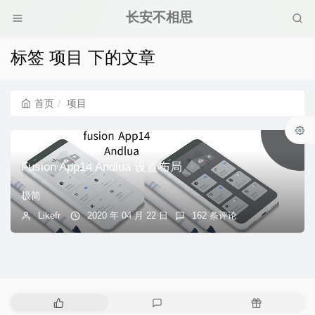
长安不相思
标签 项目 下的文章
首页
项目
Fusion App14 Andlua 设置布局
极简
Likefr
2020 年 04 月 22 日
162 条评论
热
最
随